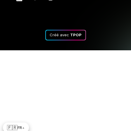
Créé avec
TPOP
🇫🇷
FR
▲