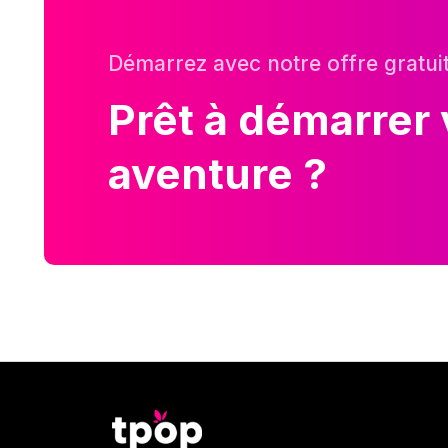
Démarrez avec notre offre gratui
Prêt à démarrer 
aventure ?