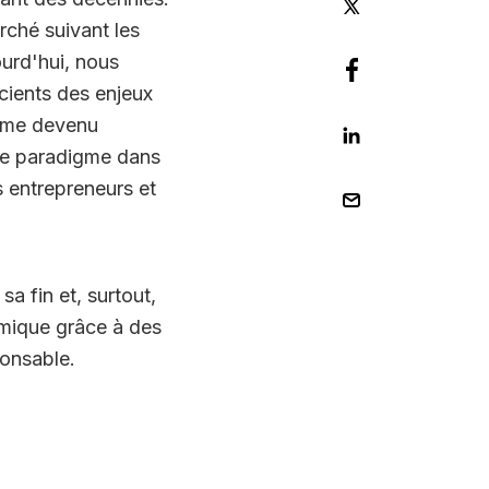
ché suivant les
urd'hui, nous
cients des enjeux
tème devenu
de paradigme dans
s entrepreneurs et
a fin et, surtout,
mique grâce à des
onsable.