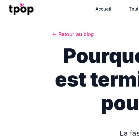
Accueil
Tout
← Retour au blog
Pourquo
est ter
pouv
La fa