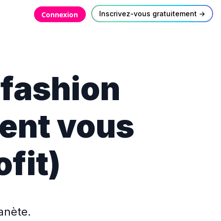
Inscrivez-vous gratuitement →
Connexion
 fashion
ent vous
ofit)
anète.