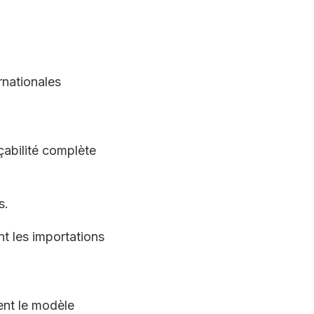
rnationales
çabilité complète
s.
t les importations
ent le modèle