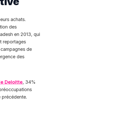
tive
eurs achats.
ation des
ladesh en 2013, qui
et reportages
les campagnes de
mergence des
e Deloitte
, 34%
 préoccupations
e précédente.