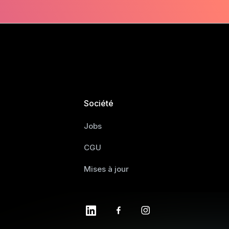
Société
Jobs
CGU
Mises à jour