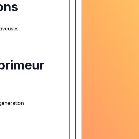
ons
raveuses.
mprimeur
génération