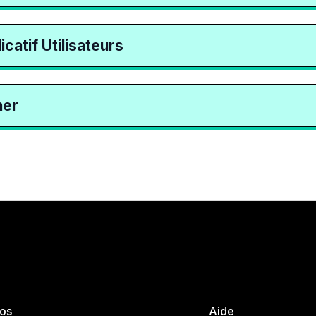
catif Utilisateurs
ner
fos
Aide