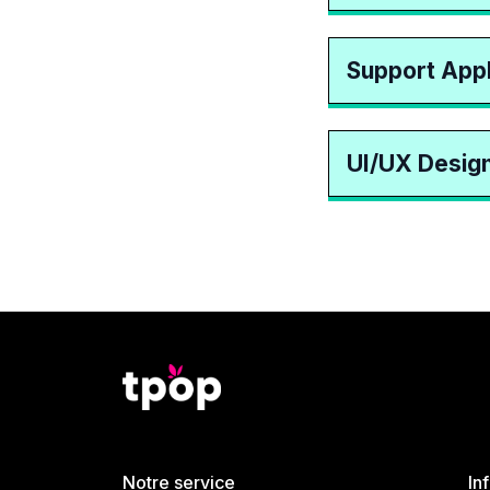
Support Appli
UI/UX Desig
Notre service
In