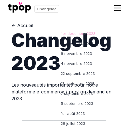
Changelog
← Accueil
Changelog
1er décembre 2023
21 novembre 2023
9 novembre 2023
2023
4 novembre 2023
22 septembre 2023
12 septembre 2023
Les nouveautés importantes pour notre
plateforme e-commerce / print on demand en
7 septembre 2023
2023.
5 septembre 2023
1er août 2023
28 juillet 2023