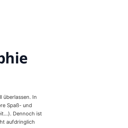
phie
l überlassen. In
sere Spaß- und
t...). Dennoch ist
ht aufdringlich