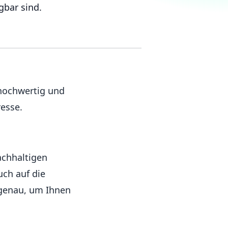
gbar sind.
 hochwertig und
resse.
achhaltigen
ch auf die
 genau, um Ihnen