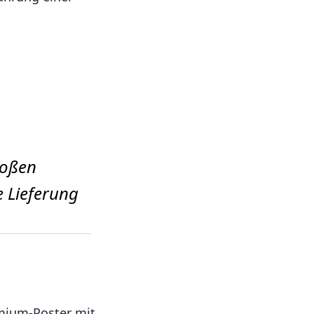
roßen
e Lieferung
emium-Poster mit