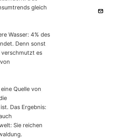
onsumtrends gleich
ere Wasser: 4% des
endet. Denn sonst
e verschmutzt es
 von
 eine Quelle von
die
st. Das Ergebnis:
rauch
elt: Sie reichen
waldung.