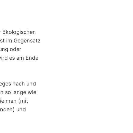
r ökologischen
sst im Gegensatz
tung oder
wird es am Ende
Weges nach und
en so lange wie
die man (mit
nden) und