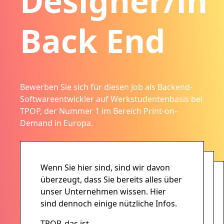
Designer/in
Back End
Bewerben Sie sich für diesen Job als Backend-
Softwareentwickler auf Werkstudentenbasis bei
TPOP, der Nummer 1 im Bereich Print-on-
Demand in Europa.
Wenn Sie hier sind, sind wir davon
überzeugt, dass Sie bereits alles über
unser Unternehmen wissen. Hier
sind dennoch einige nützliche Infos.
TPOP, das ist...