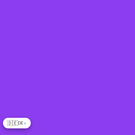
🇩🇪
DE
▲