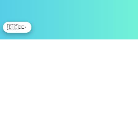
🇩🇪
DE
▲