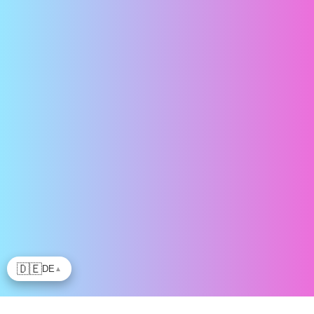
🇩🇪
DE
▲