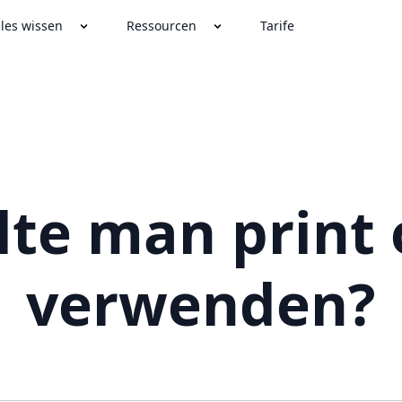
lles wissen
Ressourcen
Tarife
lte man print
verwenden?