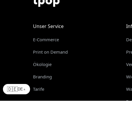
Unser Service
In
E-Commerce
De
Print on Demand
Pr
Ökologie
Ve
Branding
Wi
Tarife
Wa
🇩🇪
DE
▲
En