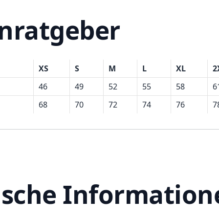
nratgeber
XS
S
M
L
XL
2
46
49
52
55
58
6
68
70
72
74
76
7
ische Information