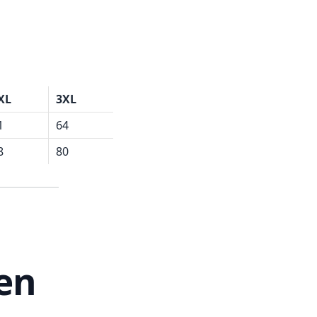
XL
3XL
1
64
8
80
en