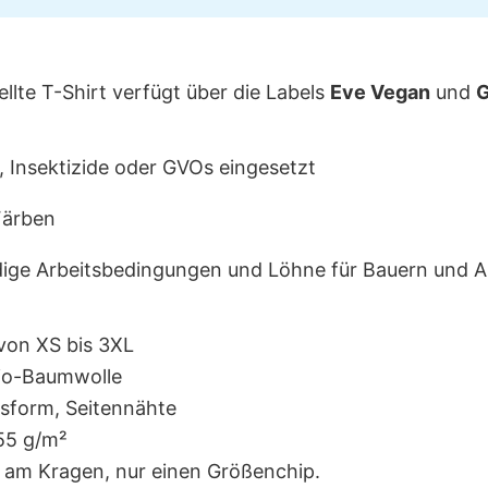
ellte T-Shirt verfügt über die Labels
Eve
Vegan
und
G
, Insektizide oder GVOs eingesetzt
Färben
ge Arbeitsbedingungen und Löhne für Bauern und An
 von XS bis 3XL
io-Baumwolle
sform, Seitennähte
155 g/m²
tt am Kragen, nur einen Größenchip.