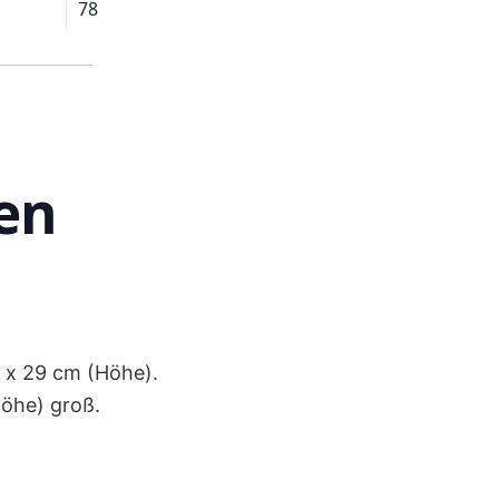
78
en
) x 29 cm (Höhe).
Höhe) groß.