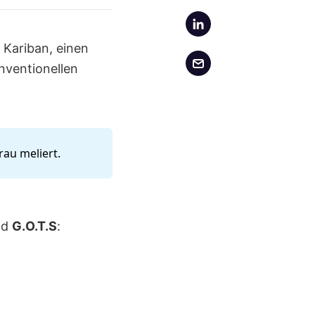
 Kariban, einen
nventionellen
rau meliert.
nd
G.O.T.S
: