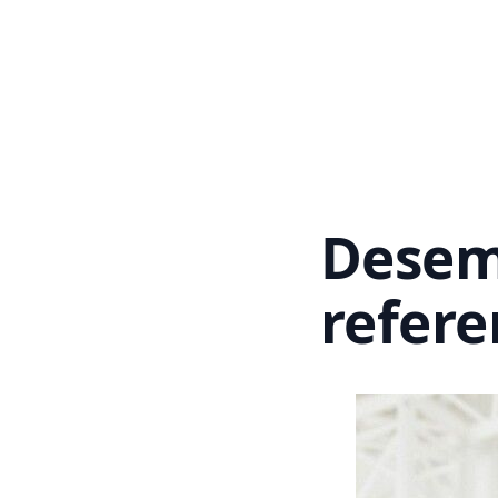
Desem
refere