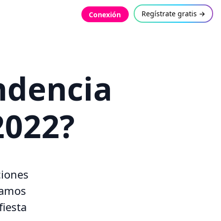
Regístrate gratis →
Conexión
ndencia
2022?
ciones
damos
fiesta