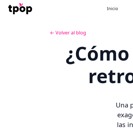
Inicio
← Volver al blog
¿Cómo 
retr
Una p
exag
las i