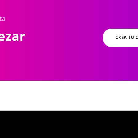
ta
ezar
CREA TU 