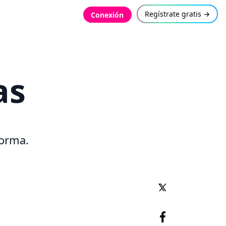
Regístrate gratis →
Conexión
as
forma.