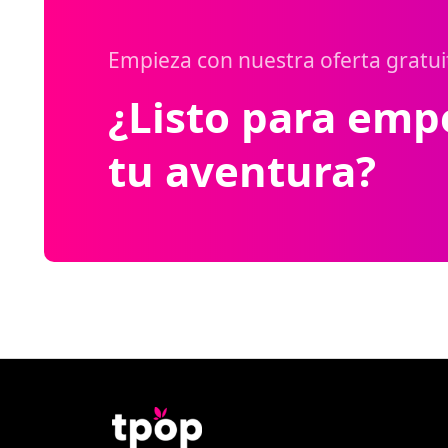
Empieza con nuestra oferta gratui
¿Listo para emp
tu aventura?