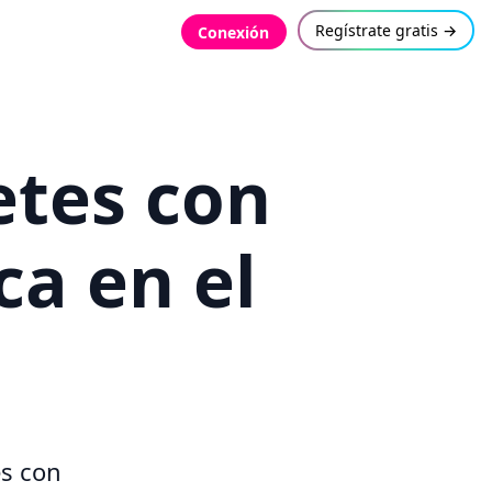
Regístrate gratis →
Conexión
etes con
a en el
s con