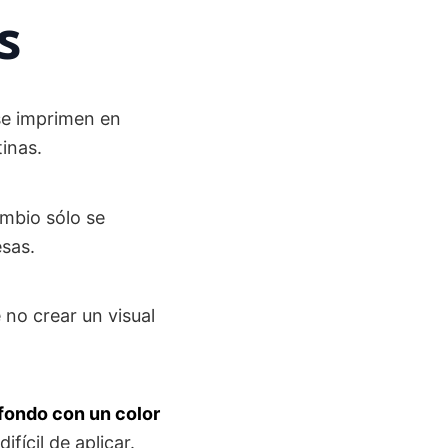
s
 se imprimen en
tinas.
ambio sólo se
sas.
 no crear un visual
l fondo con un color
fícil de aplicar.