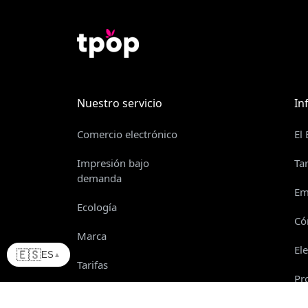
Nuestro servicio
In
Comercio electrónico
El
Impresión bajo
Ta
demanda
Em
Ecología
Có
Marca
El
🇪🇸
ES
▲
Tarifas
Pr