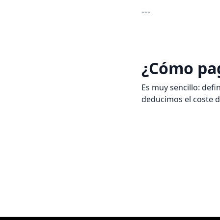
---
¿Cómo pag
Es muy sencillo: defi
deducimos el coste de