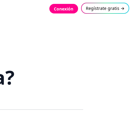
Regístrate gratis →
Conexión
a?