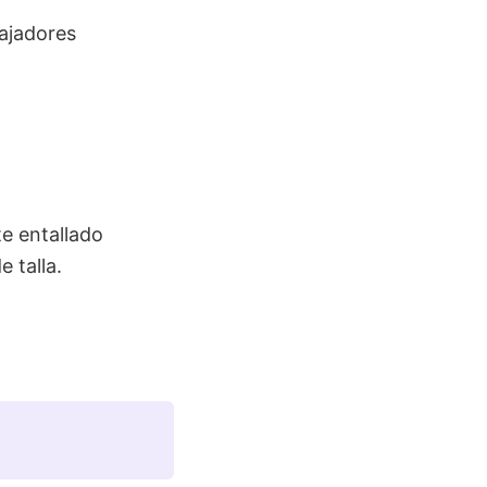
bajadores
te entallado
e talla.