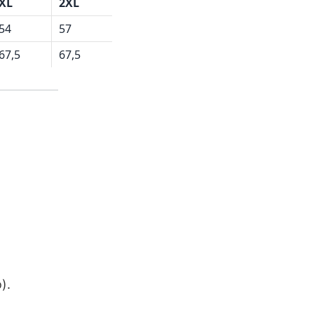
XL
2XL
54
57
67,5
67,5
).