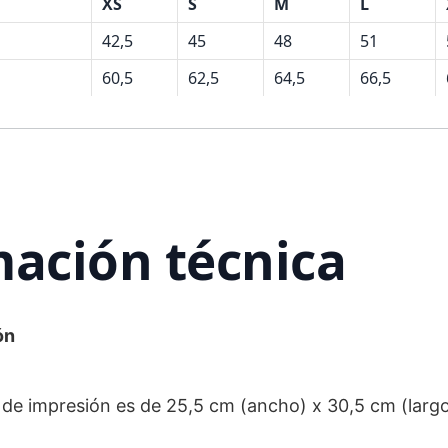
XS
S
M
L
42,5
45
48
51
60,5
62,5
64,5
66,5
ación técnica
ón
 de impresión es de 25,5 cm (ancho) x 30,5 cm (largo