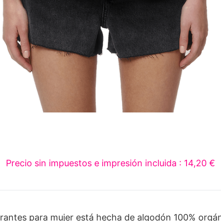
Precio sin impuestos e impresión incluida : 14,20 €
irantes para mujer está hecha de algodón 100% orgán