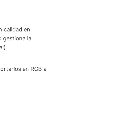
n calidad en
 gestiona la
l).
portarlos en RGB a