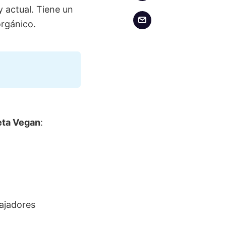
 actual. Tiene un
orgánico.
eta Vegan
:
bajadores