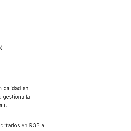
).
n calidad en
 gestiona la
l).
portarlos en RGB a