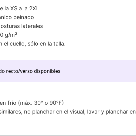
de la XS a la 2XL
nico peinado
sturas laterales
40 g/m²
 el cuello, sólo en la talla.
do recto/verso disponibles
n frío (máx. 30° o 90°F)
imilares, no planchar en el visual, lavar y planchar en