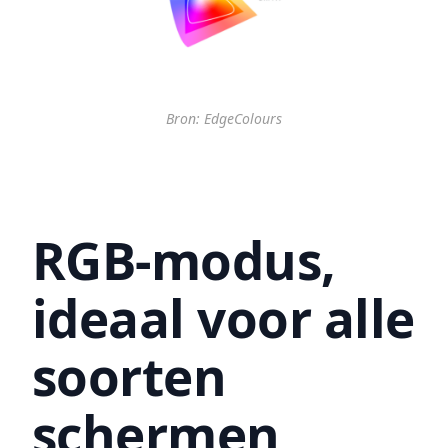
Bron: EdgeColours
RGB-modus,
ideaal voor alle
soorten
schermen