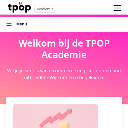
Academie
Menu
Welkom bij de TPOP
Academie
Wil je je kennis van e-commerce en print-on-demand
uitbreiden? Wij kunnen u begeleiden.