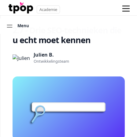
Academie
Menu
2.7 - Drie SEO-technieken die
u echt moet kennen
Julien B.
Ontwikkelingsteam