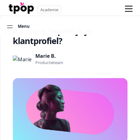
Academie
Menu
4.2 - Hoe bepaal je je
klantprofiel?
Marie B.
Productieteam