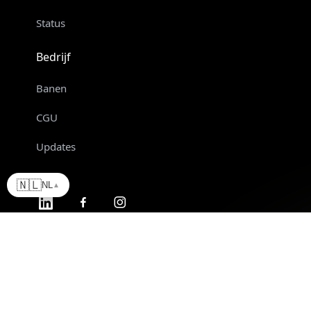
Status
Bedrijf
Banen
CGU
Updates
🇳🇱
NL
▲
Gemaakt met
TPOP