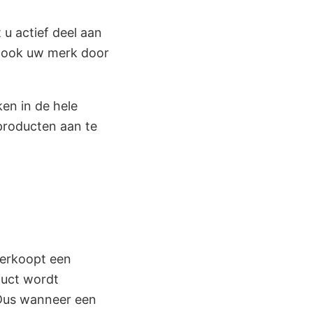
u actief deel aan
r ook uw merk door
en in de hele
producten aan te
 verkoopt een
duct wordt
 Dus wanneer een