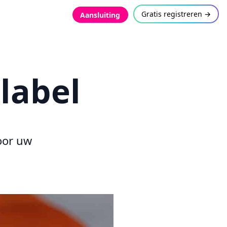
Gratis registreren →
Aansluiting
label
oor uw