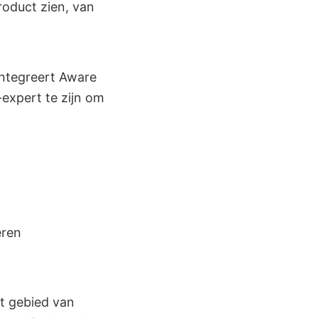
roduct zien, van
integreert Aware
expert te zijn om
eren
et gebied van