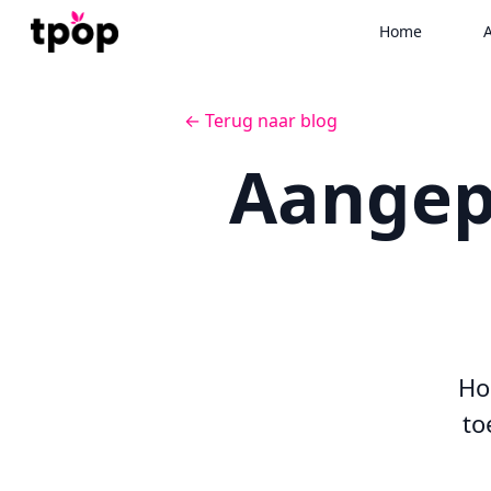
Home
A
← Terug naar blog
Aangep
Ho
to