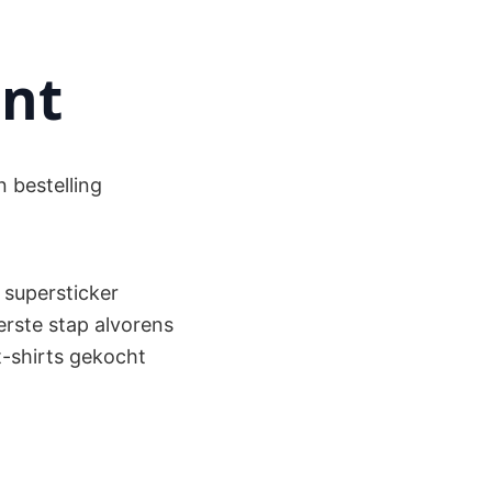
ant
n bestelling
 supersticker
eerste stap alvorens
 t-shirts gekocht