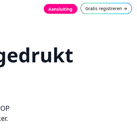
Gratis registreren →
Aansluiting
gedrukt
POP
er.