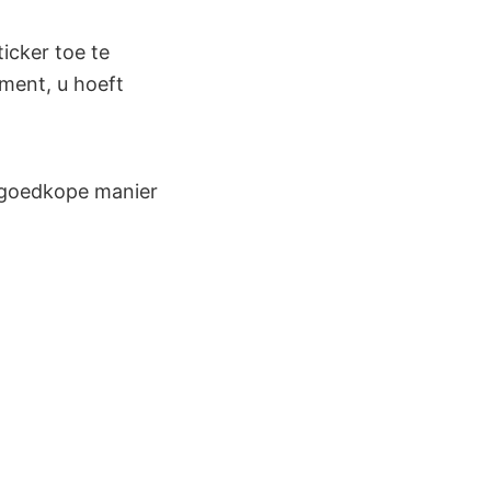
icker toe te
ment, u hoeft
n goedkope manier