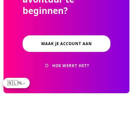
beginnen?
MAAK JE ACCOUNT AAN
HOE WERKT HET?
🇳🇱
NL
▲