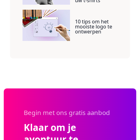
uw t-shirts
10 tips om het
mooiste logo te
ontwerpen
Begin met ons gratis aanbod
Klaar om je
avontuur te