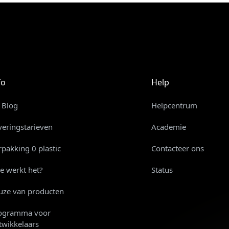
fo
Help
 Blog
Helpcentrum
veringstarieven
Academie
rpakking 0 plastic
Contacteer ons
e werkt het?
Status
uze van producten
ogramma voor
twikkelaars