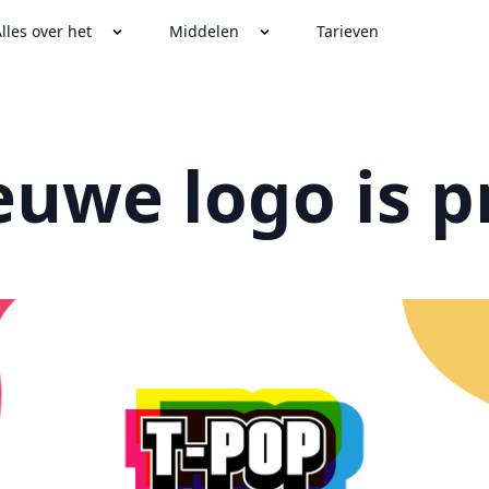
lles over het
Middelen
Tarieven
euwe logo is p