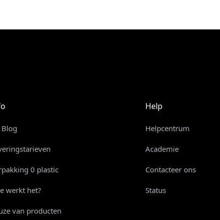
fo
Help
 Blog
Helpcentrum
veringstarieven
Academie
rpakking 0 plastic
Contacteer ons
e werkt het?
Status
uze van producten