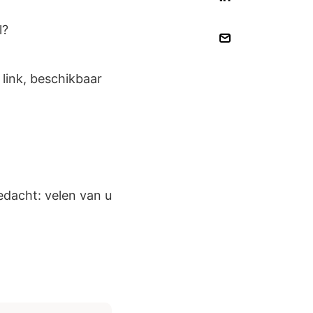
l?
 link, beschikbaar
edacht: velen van u