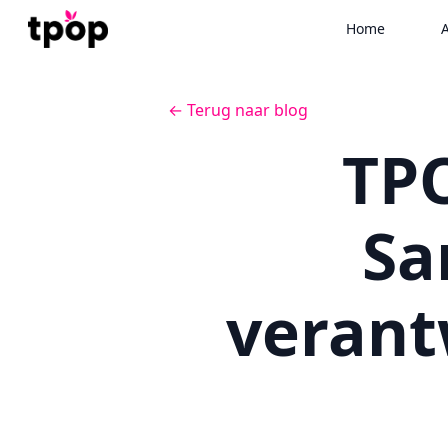
Home
A
← Terug naar blog
TPO
Sa
veran