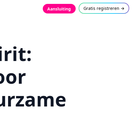
Gratis registreren →
Aansluiting
rit:
oor
urzame