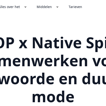
lles over het
Middelen
Tarieven
P x Native Spi
menwerken v
twoorde en du
mode