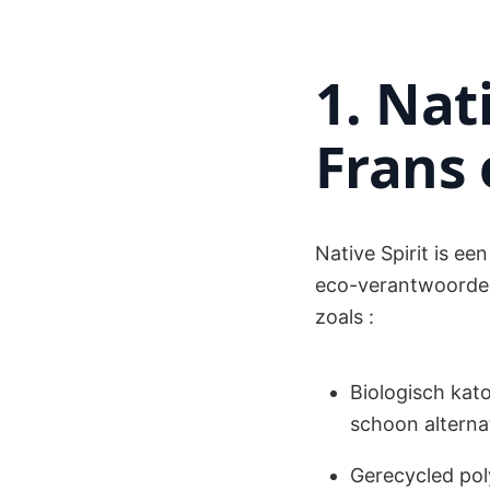
1. Nat
Frans
Native Spirit is ee
eco-verantwoorde 
zoals :
Biologisch kat
schoon alternat
Gerecycled pol