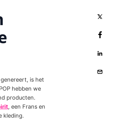
n
e
genereert, is het
j TPOP hebben we
and producten.
irit
, een Frans en
 kleding.