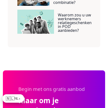
combinatie?
Waarom zou u uw
werknemers
relatiegeschenken
in POD
aanbieden?
Begin met ons gratis aanbod
Klaar om je
🇳🇱
NL
▲