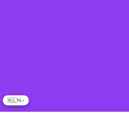
🇳🇱
NL
▲