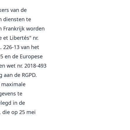
kers van de
 diensten te
n Frankrijk worden
t Libertés" nr.
L. 226-13 van het
95 en de Europese
n wet nr. 2018-493
g aan de RGPD.
en maximale
gevens te
legd in de
 die op 25 mei