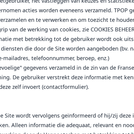
netgebruiker, het vastleggen van keuzes en statistie
dernomen acties worden eveneens verzameld. TPOP g
erzamelen en te verwerken en om toezicht te houden
rip van de werking van cookies, zie COOKIES BEHEER
matie met betrekking tot de gebruiker wordt ook uit
diensten die door de Site worden aangeboden (bv. na
e-mailadres, telefoonnummer, beroep, enz.)
voelige" gegevens verzameld in de zin van de Frans
ng. De gebruiker verstrekt deze informatie met ken
eze zelf invoert (contactformulier).
e Site wordt vervolgens geïnformeerd of hij/zij deze 
ken. Alleen informatie die adequaat, relevant en nood