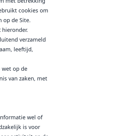
ken met betrekking
ebruikt cookies om
 op de Site.
 hieronder.
sluitend verzameld
am, leeftijd,
e wet op de
nis van zaken, met
informatie wel of
zakelijk is voor