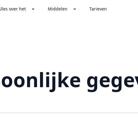
lles over het
Middelen
Tarieven
soonlijke gege