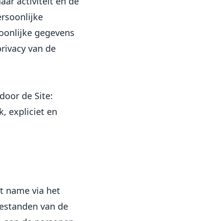
ar activiteit en de
rsoonlijke
oonlijke gegevens
rivacy van de
oor de Site:
, expliciet en
t name via het
bestanden van de