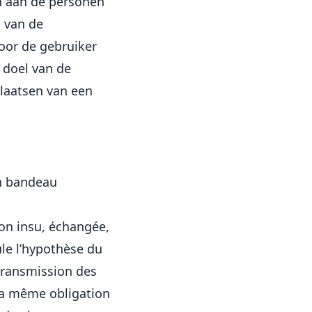
n aan de personen
 van de
oor de gebruiker
 doel van de
plaatsen van een
un bandeau
son insu, échangée,
le l’hypothèse du
 transmission des
 la même obligation