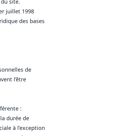
 du site.
r juillet 1998
uridique des bases
sonnelles de
vent l’être
férente :
 la durée de
iale à l’exception