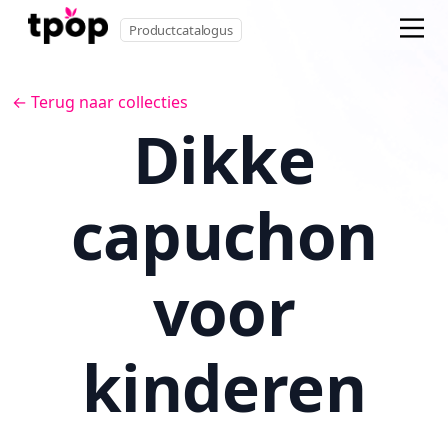
Productcatalogus
← Terug naar collecties
Dikke
capuchon
voor
kinderen