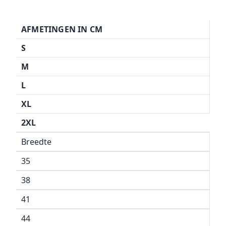
AFMETINGEN IN CM
S
M
L
XL
2XL
Breedte
35
38
41
44