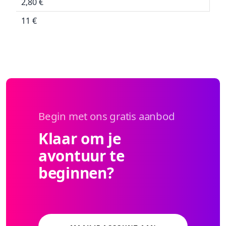
2,80 €
11 €
Begin met ons gratis aanbod
Klaar om je
avontuur te
beginnen?