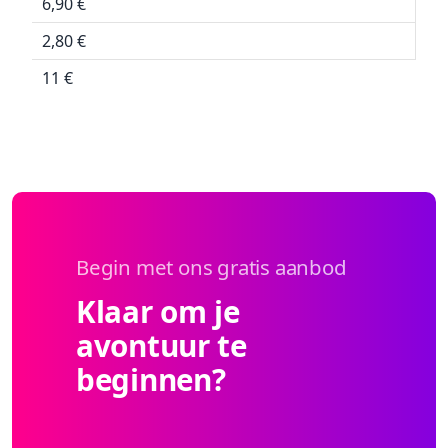
6,90 €
2,80 €
11 €
Begin met ons gratis aanbod
Klaar om je
avontuur te
beginnen?