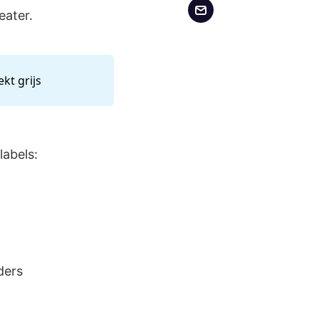
eater.
kt grijs
labels:
ders