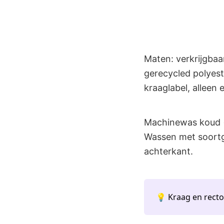
Maten: verkrijgba
gerecycled polyes
kraaglabel, alleen
Machinewas koud (
Wassen met soortgel
achterkant.
💡 Kraag en rect