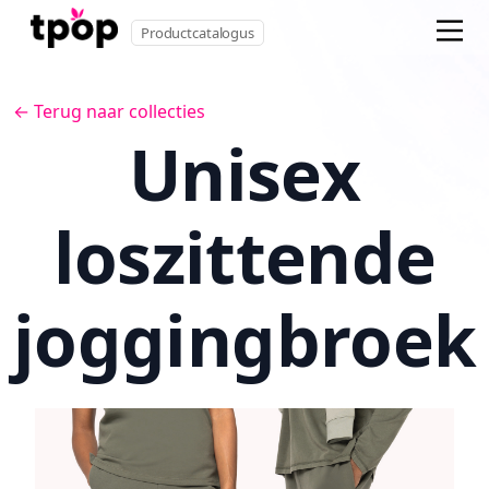
Productcatalogus
← Terug naar collecties
Unisex
loszittende
joggingbroek