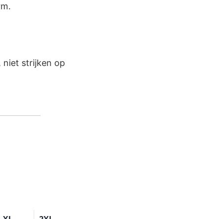
rm.
niet strijken op
XL
2XL