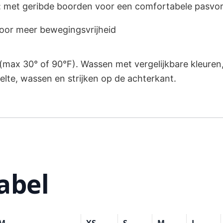
 met geribde boorden voor een comfortabele pasvo
 voor meer bewegingsvrijheid
ax 30° of 90°F). Wassen met vergelijkbare kleuren, 
elte, wassen en strijken op de achterkant.
abel
CM
XS
S
M
L