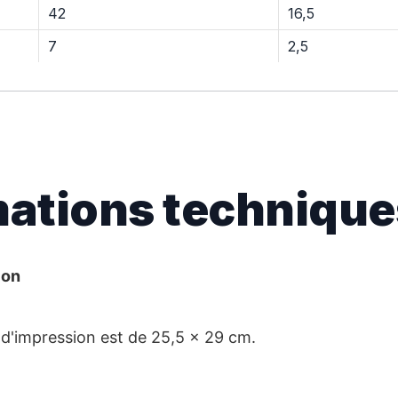
42
16,5
7
2,5
mations technique
ion
e d'impression est de 25,5 x 29 cm.