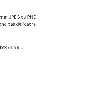
format JPEG ou PNG
donc pas de "cadre"
YK et à les