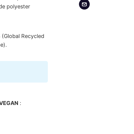
de polyester
RS (Global Recycled
e).
 VEGAN
: