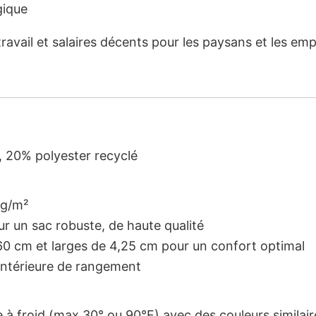
gique
ravail et salaires décents pour les paysans et les em
 20% polyester recyclé
 g/m²
r un sac robuste, de haute qualité
0 cm et larges de 4,25 cm pour un confort optimal
intérieure de rangement
à froid (max 30° ou 90°F) avec des couleurs similair