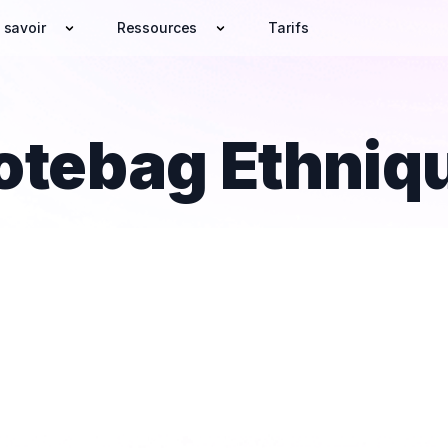
 savoir
Ressources
Tarifs
otebag Ethniq