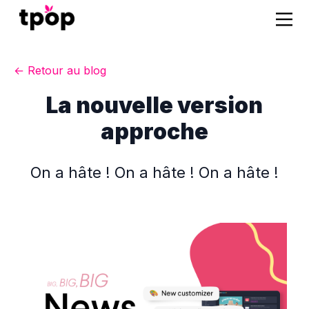
← Retour au blog
La nouvelle version
approche
On a hâte ! On a hâte ! On a hâte !