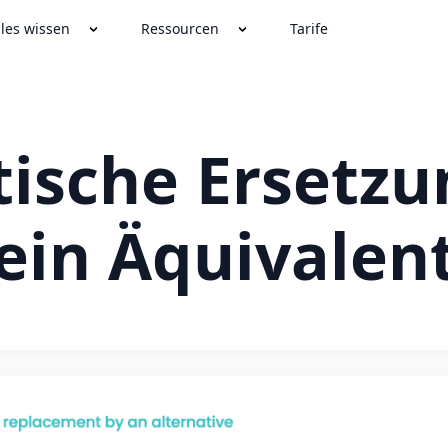
lles wissen
Ressourcen
Tarife
ische Ersetzu
ein Äquivalen