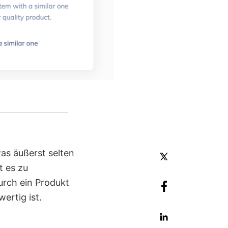
was äußerst selten
t es zu
durch ein Produkt
ertig ist.