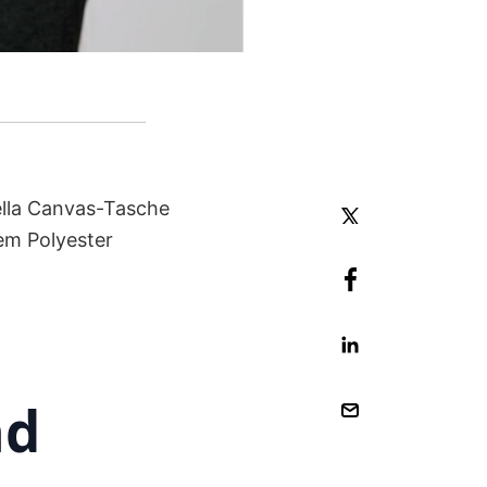
tella Canvas-Tasche
em Polyester
nd