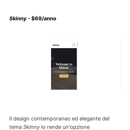
conoscenza di sviluppo per poter
personalizzare questa skin. Tuttavia,
Wordpress non dimentica i principianti e
offre skin pre-progettate derivate
direttamente da Storefront, come la graziosa
Galleria, disponibile per 39$ (circa 32€)
all'anno.
Skinny
- $69/anno