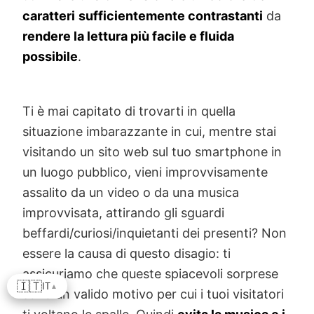
assicurarti di non riempire l'intero schermo di
testo, cosa che potrebbe risultare poco
attraente per i clienti. Ricorda quindi di
pubblicare
estratti chiari e concisi
sul tuo
negozio online, di
scrivere in grassetto i
termini e le parole chiave più importanti
e di
utilizzare una
dimensione
e un
colore
dei
caratteri
sufficientemente contrastanti
da
rendere la lettura più facile e fluida
possibile
.
Ti è mai capitato di trovarti in quella
situazione imbarazzante in cui, mentre stai
🇮🇹
IT
▲
visitando un sito web sul tuo smartphone in
un luogo pubblico, vieni improvvisamente