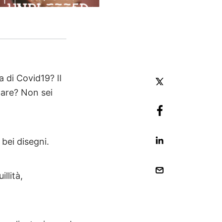
 di Covid19? Il
nare? Non sei
bei disegni.
llità,