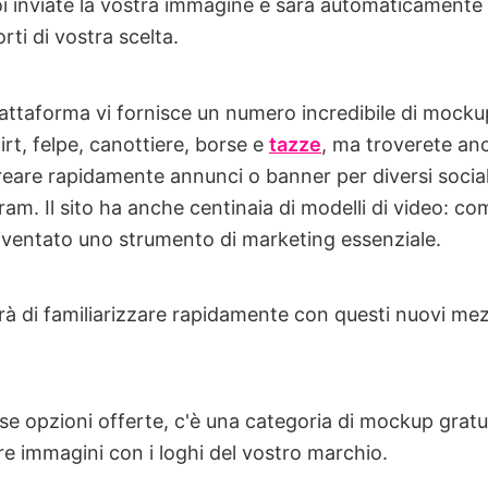
oi inviate la vostra immagine e sarà automaticamente
orti di vostra scelta.
attaforma vi fornisce un numero incredibile di mockup
rt, felpe, canottiere, borse e
tazze
, ma troverete anc
 creare rapidamente annunci o banner per diversi soc
am. Il sito ha anche centinaia di modelli di video: c
 diventato uno strumento di marketing essenziale.
rà di familiarizzare rapidamente con questi nuovi mez
rse opzioni offerte, c'è una categoria di mockup gratui
re immagini con i loghi del vostro marchio.