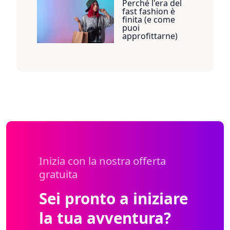
Perché l'era del
fast fashion è
finita (e come
puoi
approfittarne)
Inizia con la nostra offerta
gratuita
Sei pronto a iniziare
la tua avventura?