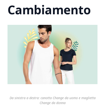
Cambiamento
Da sinistra a destra: canotta Change da uomo e maglietta
Change da donna